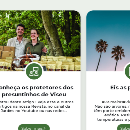
onheça os protetores dos
Eis as
presuntinhos de Viseu
stou deste artigo? Veja este e outros
#Palmeiras
#Pl
rtigos na nossa Revista, no canal da
Não são árvores
Jardins no Youtube ou nas redes...
têm porte emblem
exótica. Res
temperaturas e p
Saber mais
Sabe