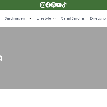
Pragas e doenças
Receitas
Paisagismo
Animais
s
Jardinagem
Lifestyle
Canal Jardins
Diretóri
a