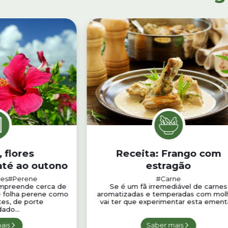
 flores
Receita: Frango com
até ao outono
estragão
res
#Perene
#Carne
ompreende cerca de
Se é um fã irremediável de carnes
e folha perene como
aromatizadas e temperadas com mol
tes, de porte
vai ter que experimentar esta ementa.
ado...
ais
Saber mais