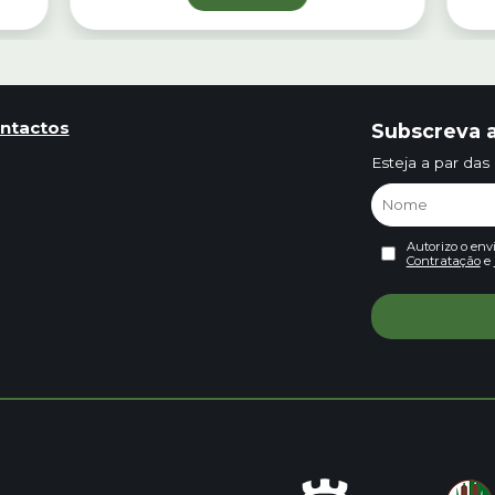
ntactos
Subscreva a
Esteja a par das
Autorizo o env
Contratação
e