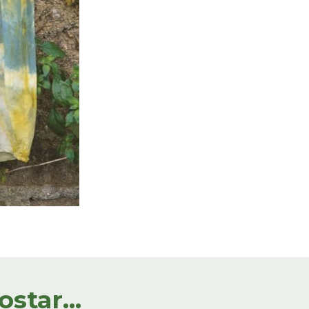
tar...