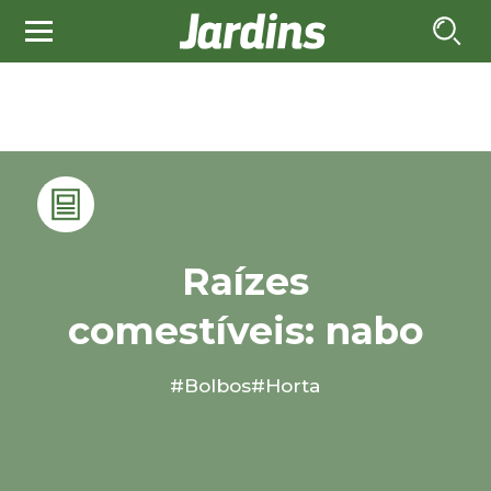
Raízes
comestíveis: nabo
#Bolbos
#Horta