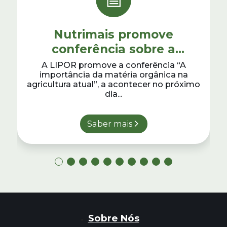
Nutrimais promove
conferência sobre a
importância da matéria
A LIPOR promove a conferência “A
importância da matéria orgânica na
orgânica na agricultura
agricultura atual”, a acontecer no próximo
dia...
Saber mais
Sobre Nós