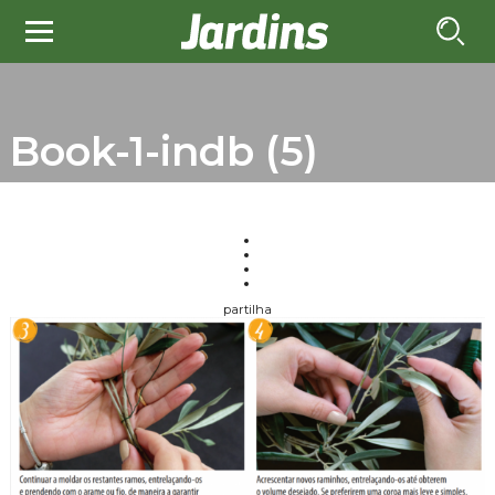
Book-1-indb (5)
partilha