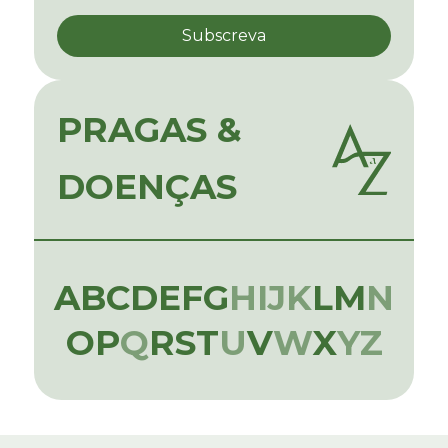
PRAGAS &
DOENÇAS
A
B
C
D
E
F
G
H
I
J
K
L
M
N
O
P
Q
R
S
T
U
V
W
X
Y
Z