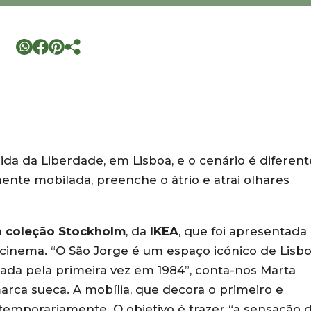
nida da Liberdade, em Lisboa, e o cenário é diferen
ente mobilada, preenche o átrio e atrai olhares
a
coleção Stockholm
, da
IKEA
, que foi apresentada
 cinema. “O São Jorge é um espaço icónico de Lisbo
nçada pela primeira vez em 1984”, conta-nos Marta
rca sueca. A mobília, que decora o primeiro e
 temporariamente. O objetivo é trazer “a sensação 