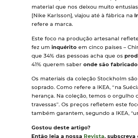
material que nos deixou muito entusi
[Nike Karlsson], viajou até à fábrica na
I
refere a marca.
Este foco na produção artesanal refle
fez um
inquérito
em cinco países – Chin
que 34% das pessoas acha que os
prod
41% querem saber
onde são fabricado
Os materiais da coleção Stockholm são m
soprado. Como refere a IKEA, “na Suéci
herança. Na coleção, temos o orgulho d
travessas”. Os preços refletem este f
também garantem, segundo a IKEA, “um
Gostou deste artigo?
Então leia a nossa
Revista
, subscreva