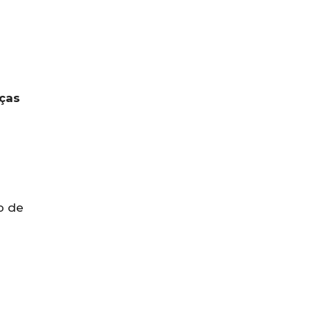
ças
o de