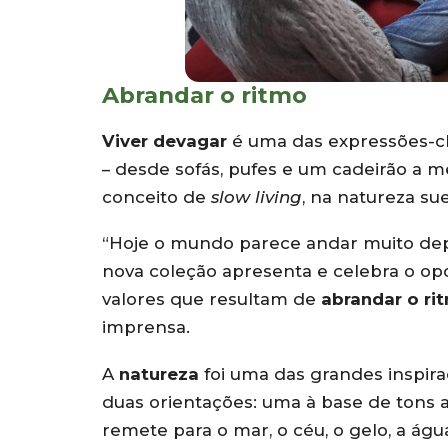
Abrandar o ritmo
Viver devagar
é uma das expressões-ch
– desde sofás, pufes e um cadeirão a me
conceito de
slow living
, na natureza s
“Hoje o mundo parece andar muito depr
nova coleção apresenta e celebra o op
valores que resultam de
abrandar o ri
imprensa.
A
natureza
foi uma das grandes inspir
duas orientações: uma à base de tons a
remete para o mar, o céu, o gelo, a ág