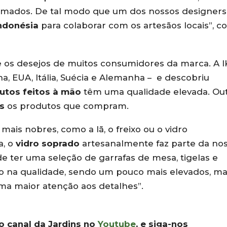
asmados. De tal modo que um dos nossos designers
ndonésia
para colaborar com os artesãos locais”, 
te os desejos de muitos consumidores da marca. A 
a, EUA, Itália, Suécia e Alemanha – e descobriu
utos feitos à mão
têm uma qualidade elevada. Ou
s
os produtos que compram.
ais nobres, como a lã, o freixo ou o vidro
a, o
vidro soprado
artesanalmente faz parte da no
e ter uma seleção de garrafas de mesa, tigelas e
oco na qualidade, sendo um pouco mais elevados, m
a maior atenção aos detalhes”.
 o canal da Jardins no
Youtube
, e siga-nos