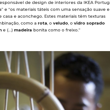
esponsável de design de interiores da IKEA Portuga
a” e “os materiais táteis com uma sensação suave e
de casa e aconchego. Estes materiais têm texturas
mbinação, como a
rota
, o
veludo
, o
vidro soprado
m
e (…)
madeira
bonita como o freixo.”