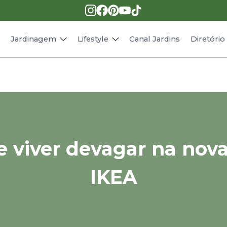
Pragas e doenças
Receitas
Paisagismo
Animais
s
Jardinagem
Lifestyle
Canal Jardins
Diretóri
e viver devagar na nov
IKEA