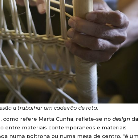
esão a trabalhar um cadeirão de rota.
“, como refere Marta Cunha, reflete-se no
design
d
o entre materiais contemporâneos e materiais
sada numa poltrona ou numa mesa de centro, “é u