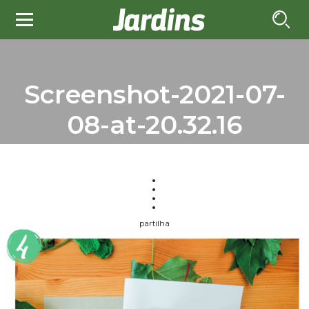
Screenshot-2021-07-
08-at-20.32.16
partilha