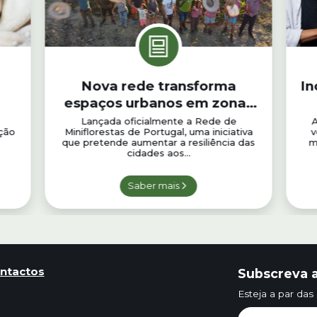
Nova rede transforma
In
espaços urbanos em zonas
verdes
Lançada oficialmente a Rede de
A
ção
Miniflorestas de Portugal, uma iniciativa
v
que pretende aumentar a resiliência das
m
cidades aos...
Saber mais
ntactos
Subscreva a
Esteja a par das