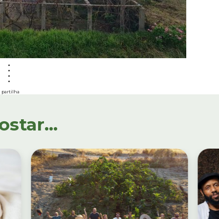
partilha
tar...