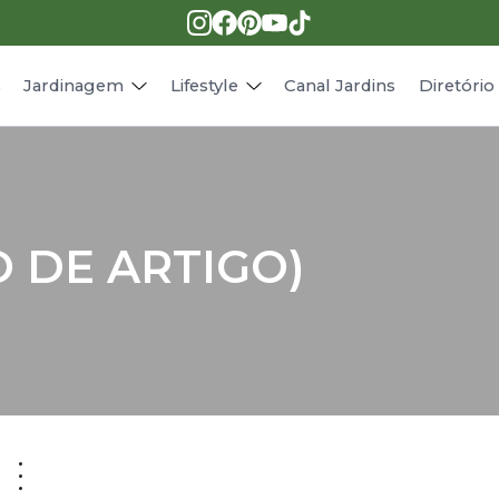
Pragas e doenças
Receitas
Paisagismo
Animais
s
Jardinagem
Lifestyle
Canal Jardins
Diretóri
O DE ARTIGO)