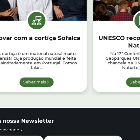
ovar com a cortiça Sofalca
UNESCO reco
Nat
 cortiça é um material natural muito
Na 17ª Confer
ersátil cuja produção mundial é feita
Geoparques UNES
aioritariamente em Portugal. Fomos
chancela da U
falar...
Naturtej
Saber mais
Sabe
 nossa Newsletter
 novidades!