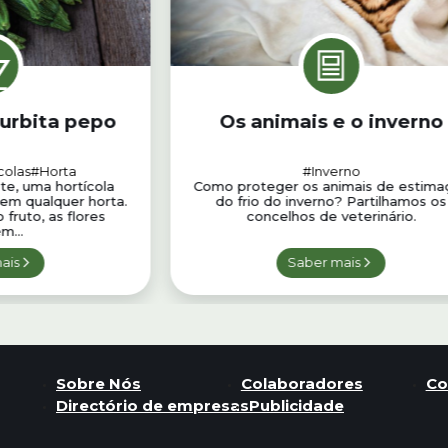
curbita pepo
Os animais e o inverno
colas
#Horta
#Inverno
te, uma hortícola
Como proteger os animais de estima
l em qualquer horta.
do frio do inverno? Partilhamos os
fruto, as flores
concelhos de veterinário.
m...
ais
Saber mais
Sobre Nós
Colaboradores
Co
Directório de empresas
Publicidade