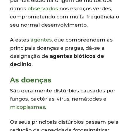
plantas estão na origem de muitos dos
danos
observados
nos espaços verdes,
comprometendo com muita frequência o
seu normal desenvolvimento.
A estes
agentes
, que compreendem as
principais doenças e pragas, dá-se a
designação de
agentes bióticos de
declínio
.
As doenças
São geralmente distúrbios causados por
fungos, bactérias, vírus, nemátodes e
micoplasmas
.
Os seus principais distúrbios passam pela
redução da capacidade fotossintética;