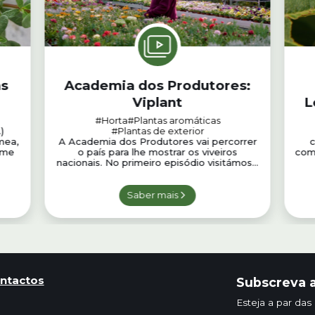
as
Academia dos Produtores:
Viplant
L
#Horta
#Plantas aromáticas
)
#Plantas de exterior
mea,
A Academia dos Produtores vai percorrer
c
ome
o país para lhe mostrar os viveiros
comb
nacionais. No primeiro episódio visitámos...
Saber mais
ntactos
Subscreva a
Esteja a par das