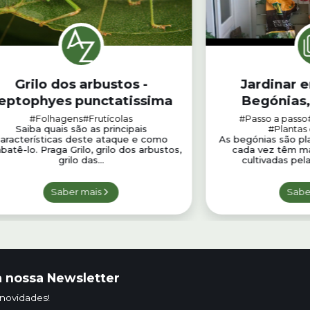
Grilo dos arbustos -
Jardinar 
eptophyes punctatissima
Begónias,
Precisa
#Folhagens
#Frutícolas
#Passo a passo
Saiba quais são as principais
#Plantas
aracterísticas deste ataque e como
As begónias são pl
atê-lo. Praga Grilo, grilo dos arbustos,
cada vez têm ma
grilo das...
cultivadas pel
Saber mais
Sabe
 nossa Newsletter
 novidades!