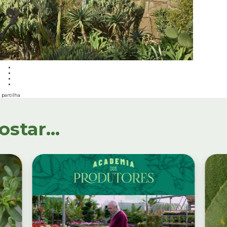
partilha
tar...