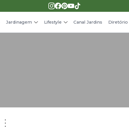
Pragas e doenças
Receitas
Paisagismo
Animais
s
Jardinagem
Lifestyle
Canal Jardins
Diretóri