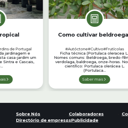
ropical
Como cultivar beldroeg
rdins de Portugal
#Autóctone
#Cultivo
#Frutícolas
 da jardinagem e
Ficha técnica (Portulaca oleracea L.
sta casa-jardim um
Nomes comuns: Beldroega, bredo-fê
re Sintra e Cascais,
verdolaga, baldroega, onze-horas. N
..
cientíﬁco: Portulaca olerácea L.
(Portulaca...
ais
Saber mais
Sobre Nós
Colaboradores
Co
Directório de empresas
Publicidade