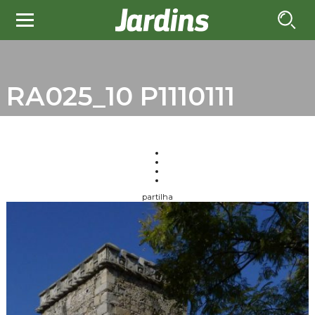
RA025_10 P1110111
partilha