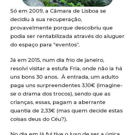
Só em 2009, a Câmara de Lisboa se
decidiu à sua recuperação,
provavelmente porque descobriu que
podia ser rentabilizada através do aluguer
do espaço para “eventos”.
Já em 2015, num dia frio de janeiro,
resolvi visitar a estufa Fria, onde não ia há
uns bons 30 anos. À entrada, um adulto
paga uns surpreendentes 3,10€ (imagine-
se o drama dos trocos), sendo que as
crianças, essas, pagam a aberrante
quantia de 2,33€ (mas quem decide estas
coisas deus do Céu?).
No dia em lá fui tive o luxo de ser a única