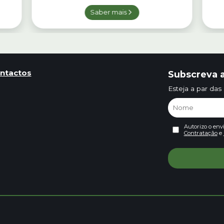
Saber mais
ntactos
Subscreva a
Esteja a par das
Autorizo o env
Contratação
e