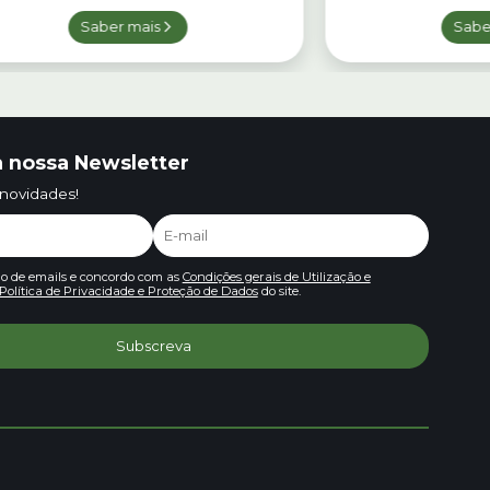
Saber mais
Sabe
 nossa Newsletter
 novidades!
io de emails e concordo com as
Condições gerais de Utilização e
Política de Privacidade e Proteção de Dados
do site.