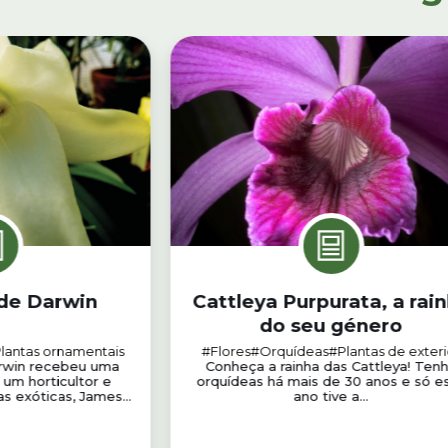
 de Darwin
Cattleya Purpurata, a rai
do seu género
lantas ornamentais
#Flores
#Orquídeas
#Plantas de exteri
arwin recebeu uma
Conheça a rainha das Cattleya! Ten
 um horticultor e
orquídeas há mais de 30 anos e só e
s exóticas, James...
ano tive a...