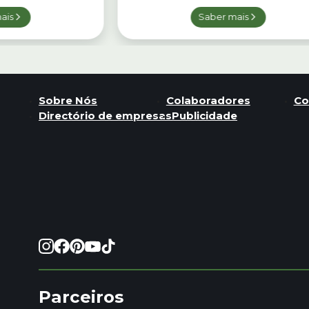
ais
Saber mais
Sobre Nós
Colaboradores
Co
Directório de empresas
Publicidade
Parceiros