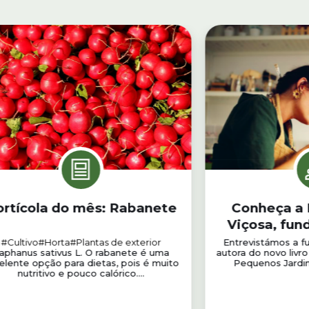
rtícola do mês: Rabanete
Conheça a E
Viçosa, fun
#Cultivo
#Horta
#Plantas de exterior
Entrevistámos a f
aphanus sativus L. O rabanete é uma
autora do novo livro
elente opção para dietas, pois é muito
Pequenos Jardins
nutritivo e pouco calórico....