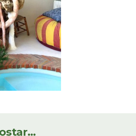
tar...