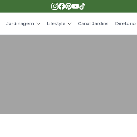
Pragas e doenças
Receitas
Paisagismo
Animais
s
Jardinagem
Lifestyle
Canal Jardins
Diretóri