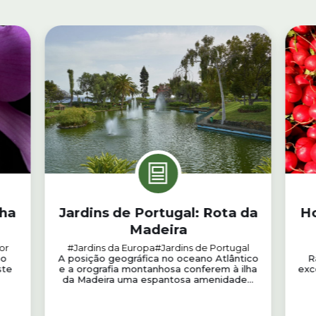
nha
Jardins de Portugal: Rota da
Ho
Madeira
or
#Jardins da Europa
#Jardins de Portugal
ho
A posição geográfica no oceano Atlântico
R
ste
e a orografia montanhosa conferem à ilha
exc
da Madeira uma espantosa amenidade...