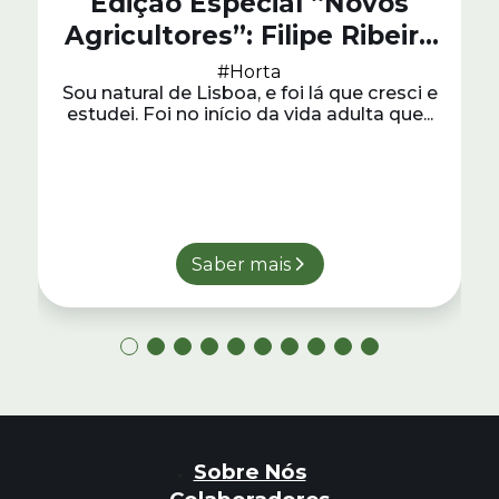
Edição Especial “Novos
Agricultores”: Filipe Ribeiro
e Mariana Bonet da
#Horta
Sou natural de Lisboa, e foi lá que cresci e
Sintr’Aromas
estudei. Foi no início da vida adulta que...
Saber mais
Sobre Nós