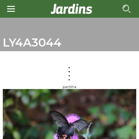
LY4A3044
partilha