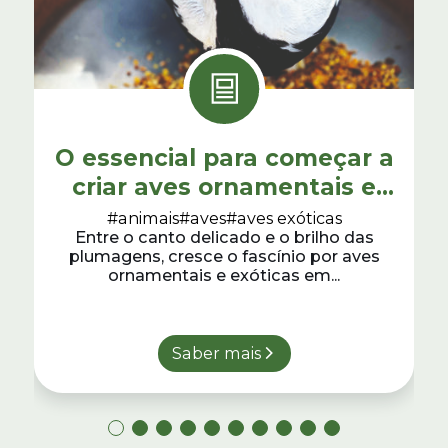
O essencial para começar a
criar aves ornamentais e
exóticas
#animais
#aves
#aves exóticas
Entre o canto delicado e o brilho das
plumagens, cresce o fascínio por aves
ornamentais e exóticas em...
Saber mais