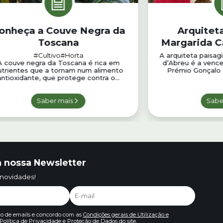
onheça a Couve Negra da
Arquiteta
Toscana
Margarida C
distinguid
#Cultivo
#Horta
A arquiteta paisag
A couve negra da Toscana é rica em
d’Abreu é a vence
Gonçalo Ri
utrientes que a tornam num alimento
Prémio Gonçalo R
antioxidante, que protege contra o...
Saber mais
Sabe
 nossa Newsletter
 novidades!
io de emails e concordo com as
Condições gerais de Utilização e
Política de Privacidade e Proteção de Dados
do site.