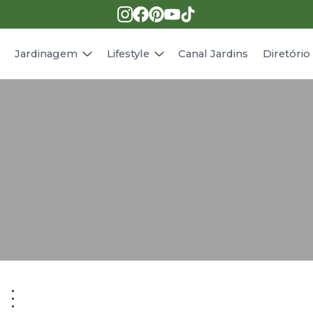
Pragas e doenças
Receitas
Paisagismo
Animais
s
Jardinagem
Lifestyle
Canal Jardins
Diretóri