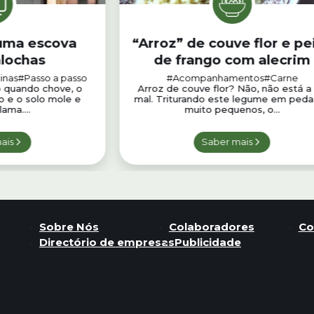
uma escova
“Arroz” de couve flor e pe
alochas
de frango com alecrim
inas
#Passo a passo
#Acompanhamentos
#Carne
o quando chove, o
Arroz de couve flor? Não, não está a 
o e o solo mole e
mal. Triturando este legume em ped
ama....
muito pequenos, o...
ais
Saber mais
Sobre Nós
Colaboradores
Co
Directório de empresas
Publicidade