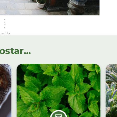
partilha
tar...