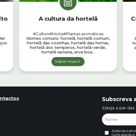
ito
A cultura da hortelã
C
#Cultivo
#Horta
#Plantas aromáticas
ler
Nomes comuns: hortelã, hortelã-comum,
aços
hortelã das cozinhas, hortelã das hortas,
n
hortelã dos temperos, hortelã-verde,
hortelã rasteira, erva boa...
Saber mais
ntactos
Subscreva a
Esteja a par das
Autorizo o env
Contratação
e