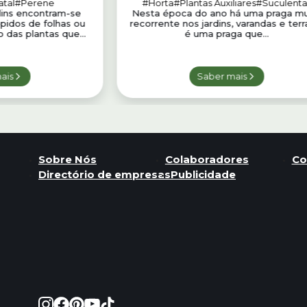
tal
#Perene
#Horta
#Plantas Auxiliares
#Suculenta
dins encontram-se
Nesta época do ano há uma praga mu
pidos de folhas ou
recorrente nos jardins, varandas e terr
 das plantas que...
é uma praga que...
ais
Saber mais
Sobre Nós
Colaboradores
Co
Directório de empresas
Publicidade