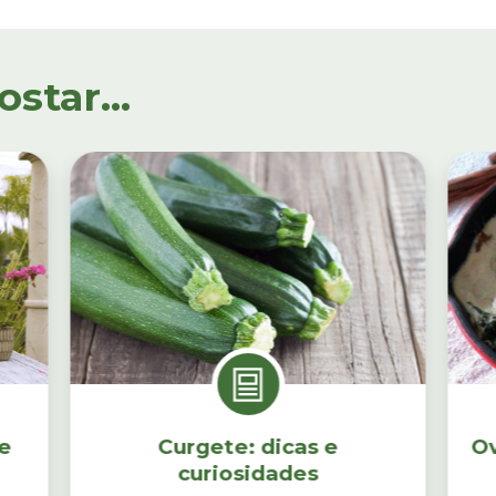
tar...
e
Curgete: dicas e
Ov
curiosidades