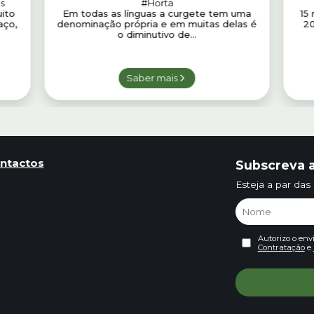
s
#Horta
ito
Em todas as línguas a curgete tem uma
15
aço,
denominação própria e em muitas delas é
20
o diminutivo de...
Saber mais
ntactos
Subscreva a
Esteja a par das
Autorizo o env
Contratação
e