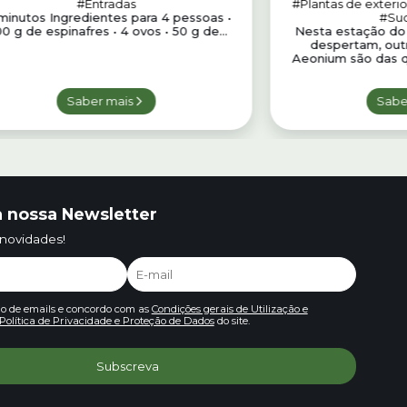
#Entradas
#Plantas de exterio
 minutos Ingredientes para 4 pessoas •
#Suc
0 g de espinafres • 4 ovos • 50 g de...
Nesta estação do 
despertam, out
Aeonium são das q
Saber mais
Sabe
 nossa Newsletter
 novidades!
io de emails e concordo com as
Condições gerais de Utilização e
Política de Privacidade e Proteção de Dados
do site.