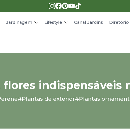
Pragas e doenças
Receitas
Paisagismo
Animais
s
Jardinagem
Lifestyle
Canal Jardins
Diretóri
, flores indispensáveis 
erene
#Plantas de exterior
#Plantas ornament