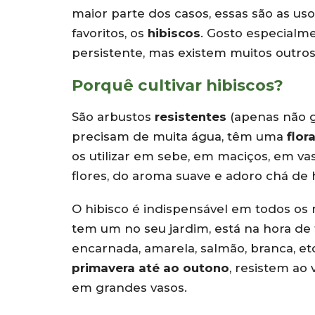
maior parte dos casos, essas são as u
favoritos, os
hibiscos
. Gosto especialm
persistente, mas existem muitos outros
Porquê cultivar hibiscos?
São arbustos
resistentes
(apenas não g
precisam de muita água, têm uma
flor
os utilizar em sebe, em maciços, em vas
flores, do aroma suave e adoro chá de h
O hibisco é indispensável em todos os 
tem um no seu jardim, está na hora de t
encarnada, amarela, salmão, branca, et
primavera até ao outono
, resistem ao
em grandes vasos.