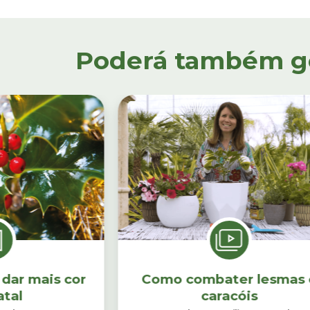
Poderá também gos
 dar mais cor
Como combater lesmas 
atal
caracóis