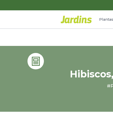
Planta
Hibiscos
#P