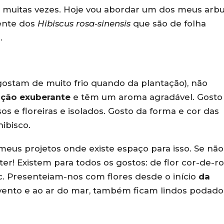
so muitas vezes. Hoje vou abordar um dos meus arb
ente dos
Hibiscus rosa-sinensis
que são de folha
.
ostam de muito frio quando da plantação), não
ação exuberante
e têm um aroma agradável. Gosto
os e floreiras e isolados. Gosto da forma e cor das
ibisco.
meus projetos onde existe espaço para isso. Se não
er! Existem para todos os gostos: de flor cor-de-ro
c. Presenteiam-nos com flores desde o início
da
 vento e ao ar do mar, também ficam lindos podado