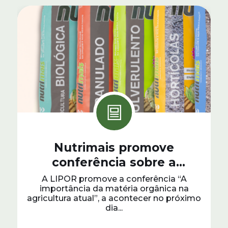
Nutrimais promove
conferência sobre a
importância da matéria
A LIPOR promove a conferência “A
importância da matéria orgânica na
orgânica na agricultura
agricultura atual”, a acontecer no próximo
dia...