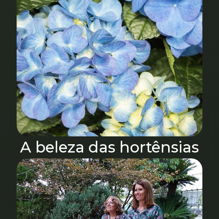
A beleza das hortênsias