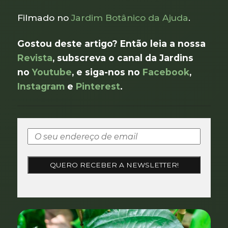
Filmado no
Jardim Botânico da Ajuda
.
Gostou deste artigo? Então leia a nossa
Revista
, subscreva o canal da Jardins
no
Youtube
, e siga-nos no
Facebook
,
Instagram
e
Pinterest
.