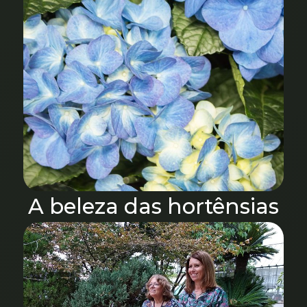
A beleza das hortênsias