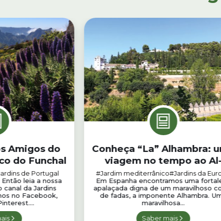
os Amigos do
Conheça “La” Alhambra: 
co do Funchal
viagem no tempo ao Al
Andalus
ardins de Portugal
#Jardim mediterrânico
#Jardins da Eur
 Então leia a nossa
Em Espanha encontramos uma fortal
o canal da Jardins
apalaçada digna de um maravilhoso c
-nos no Facebook,
de fadas, a imponente Alhambra. U
nterest....
maravilhosa...
ais
Saber mais