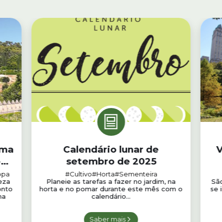
uma
Calendário lunar de
V
-
setembro de 2025
opa
#Cultivo
#Horta
#Sementeira
eza
Planeie as tarefas a fazer no jardim, na
São
onto
horta e no pomar durante este mês com o
se 
ma
calendário...
Saber mais