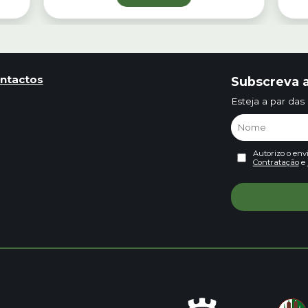
ntactos
Subscreva a
Esteja a par das
Autorizo o env
Contratação
e