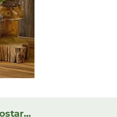
tar...