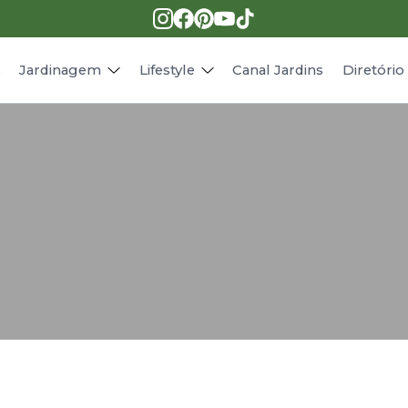
Pragas e doenças
Receitas
Paisagismo
Animais
s
Jardinagem
Lifestyle
Canal Jardins
Diretóri