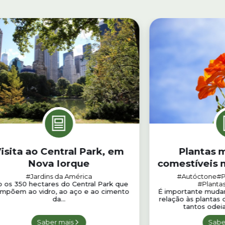
isita ao Central Park, em
Plantas m
Nova Iorque
comestíveis n
#Jardins da América
#Autóctone
#P
 os 350 hectares do Central Park que
#Plantas
impõem ao vidro, ao aço e ao cimento
É importante muda
da...
relação às plantas
tantos odeia
Saber mais
Sabe