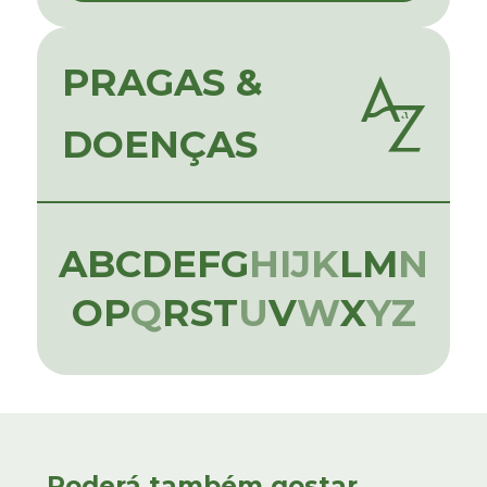
PRAGAS &
DOENÇAS
A
B
C
D
E
F
G
H
I
J
K
L
M
N
O
P
Q
R
S
T
U
V
W
X
Y
Z
Poderá também gostar...