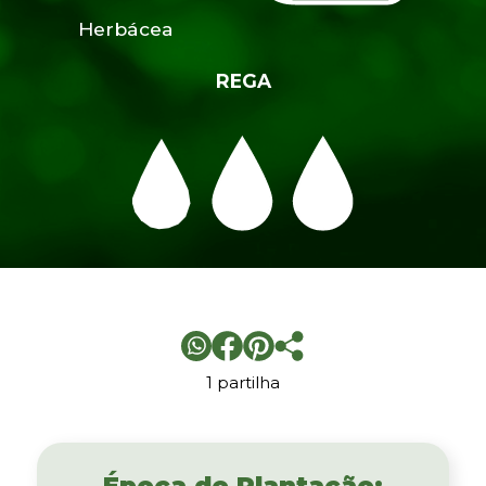
Herbácea
REGA
1 partilha
Época de Plantação: