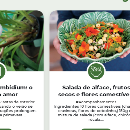
ymbidium: o
Salada de alface, frutos
o amor
secos e flores comestíve
Plantas de exterior
#Acompanhamentos
uando o verão se
Ingredientes 10 flores comestíveis (ch
orações prolongam-
cravíneas, flores de cebolinho,) 150g
a primavera....
mistura de salada (com alface, chicór
rúcula,...