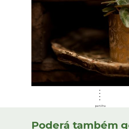
partilha
Poderá também gos