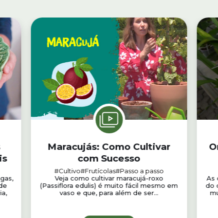
Maracujás: Como Cultivar
O
is
com Sucesso
#Cultivo
#Frutícolas
#Passo a passo
agas,
Veja como cultivar maracujá-roxo
As 
 de
(Passiflora edulis) é muito fácil mesmo em
do 
ia,
vaso e que, para além de ser...
mu