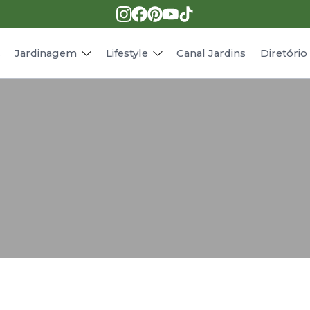
Pragas e doenças
Receitas
Paisagismo
Animais
s
Jardinagem
Lifestyle
Canal Jardins
Diretóri