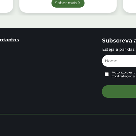
Saber mais
ntactos
Subscreva a
Esteja a par das
Autorizo o env
Contratação
e