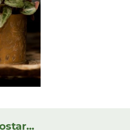
tar...