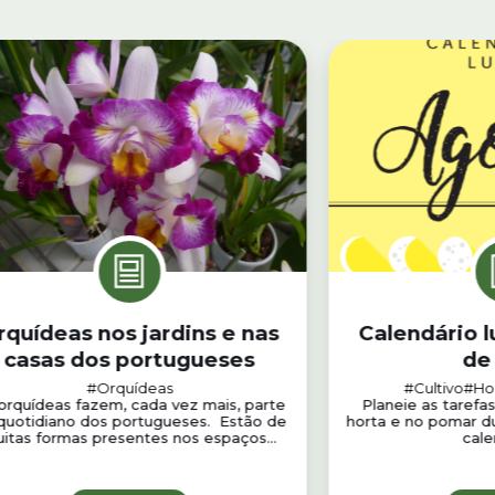
rquídeas nos jardins e nas
Calendário l
casas dos portugueses
de
#Orquídeas
#Cultivo
#Ho
orquídeas fazem, cada vez mais, parte
Planeie as tarefas
quotidiano dos portugueses. Estão de
horta e no pomar d
itas formas presentes nos espaços...
cale