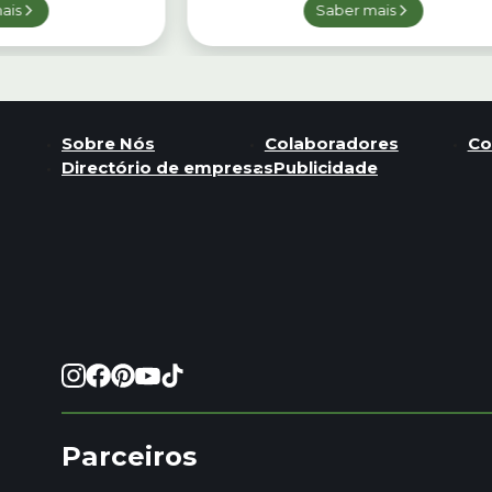
ais
Saber mais
Sobre Nós
Colaboradores
Co
Directório de empresas
Publicidade
Parceiros