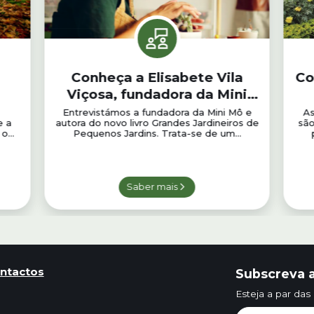
o
Conheça a Elisabete Vila
Co
Viçosa, fundadora da Mini
Mô
Entrevistámos a fundadora da Mini Mô e
As
e a
autora do novo livro Grandes Jardineiros de
são
o...
Pequenos Jardins. Trata-se de um...
Saber mais
ntactos
Subscreva a
Esteja a par das