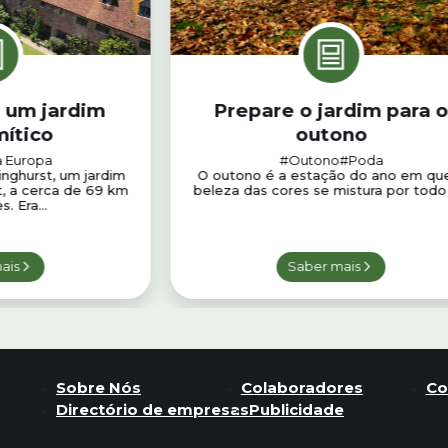
, um jardim
Prepare o jardim para 
mítico
outono
a Europa
#Outono
#Poda
singhurst, um jardim
O outono é a estação do ano em qu
t, a cerca de 69 km
beleza das cores se mistura por todo 
. Era...
ais
Saber mais
Sobre Nós
Colaboradores
Co
Directório de empresas
Publicidade