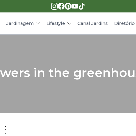
Pragas e doenças
Receitas
Paisagismo
Animais
s
Jardinagem
Lifestyle
Canal Jardins
Diretóri
lowers in the greenho