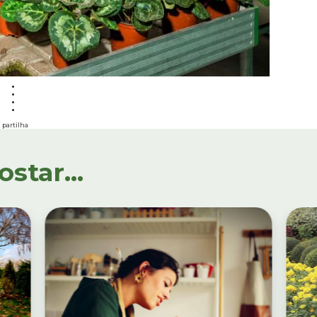
partilha
tar...