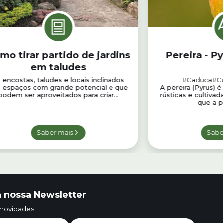
mo tirar partido de jardins
Pereira - P
em taludes
 encostas, taludes e locais inclinados
#Caduca
#Cu
 espaços com grande potencial e que
A pereira (Pyrus) 
podem ser aproveitados para criar...
rústicas e cultiva
que a p
Saber mais
Sabe
 nossa Newsletter
 novidades!