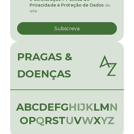
Privacidade e Proteção de Dados
do
site.
PRAGAS &
DOENÇAS
A
B
C
D
E
F
G
H
I
J
K
L
M
N
O
P
Q
R
S
T
U
V
W
X
Y
Z