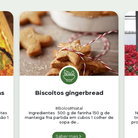
as
Biscoitos gingerbread
as
#Bolos
#Natal
ntes
Ingredientes 500 g de farinha 150 g de
N
ão 1
manteiga fria partida em cubos 1 colher de
t
sopa de...
pro
Saber mais