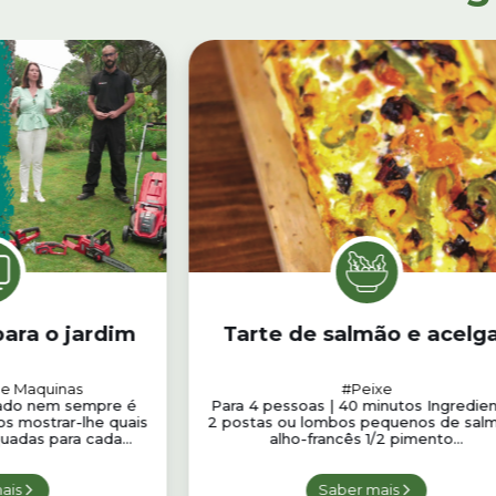
ara o jardim
Tarte de salmão e acelg
 e Maquinas
#Peixe
dado nem sempre é
Para 4 pessoas | 40 minutos Ingredie
os mostrar-lhe quais
2 postas ou lombos pequenos de salm
uadas para cada...
alho-francês 1/2 pimento...
ais
Saber mais