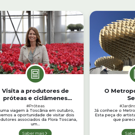
Visita a produtores de
O Metropo
próteas e ciclâmenes
Se
sociadas da Flora Toscana
#Próteas
#Jardin
uma viagem à Toscânia em outubro,
Já conhece o Metrop
ivemos a oportunidade de visitar dois
Esta peça do artist
dutores associados da Flora Toscana,
que parece
um...
Saber mais
Sabe