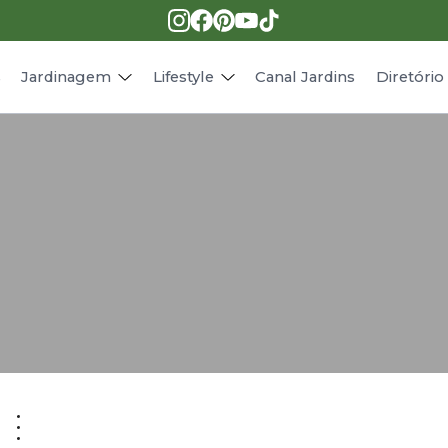
Pragas e doenças
Receitas
Paisagismo
Animais
s
Jardinagem
Lifestyle
Canal Jardins
Diretóri