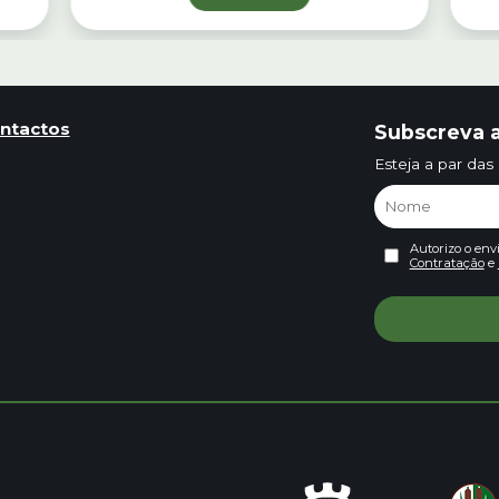
ntactos
Subscreva a
Esteja a par das
Autorizo o env
Contratação
e