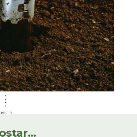
partilha
tar...