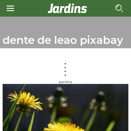
dente de leao pixabay
partilha