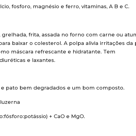
io, fosforo, magnésio e ferro, vitaminas, A B e C.
 grelhada, frita, assada no forno com carne ou atu
ara baixar o colesterol. A polpa alivia irritações da
omo máscara refrescante e hidratante. Tem
iuréticas e laxantes.
a e pato bem degradados e um bom composto.
 luzerna
zoto:fósforo:potássio) + CaO e MgO.