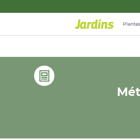
Planta
Mét