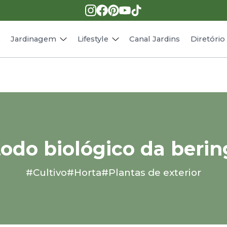
Pragas e doenças
Receitas
Paisagismo
Animais
s
Jardinagem
Lifestyle
Canal Jardins
Diretóri
odo biológico da berin
#Cultivo
#Horta
#Plantas de exterior