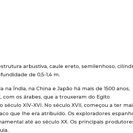
rutura arbustiva, caule ereto, semilenhoso, cilíndr
ofundidade de 0,5-1,4 m.
a na Índia, na China e Japão há mais de 1500 anos,
X, com os árabes, que a trouxeram do Egito
 século XIV-XVI. No século XVII, começou a ter mai
íaco que lhe era atribuído. Os exploradores espanh
amental até ao século XX. Os principais produtore
uia.