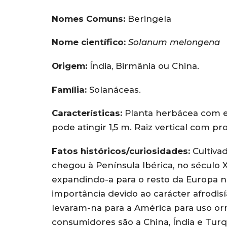
Nomes Comuns:
Beringela
Nome científico:
Solanum melongena
Origem:
Índia, Birmânia ou China.
Família:
Solanáceas.
Características:
Planta herbácea com est
pode atingir 1,5 m. Raiz vertical com pr
Fatos históricos/curiosidades:
Cultivad
chegou à Península Ibérica, no século 
expandindo-a para o resto da Europa no
importância devido ao carácter afrodis
levaram-na para a América para uso orn
consumidores são a China, Índia e Turq