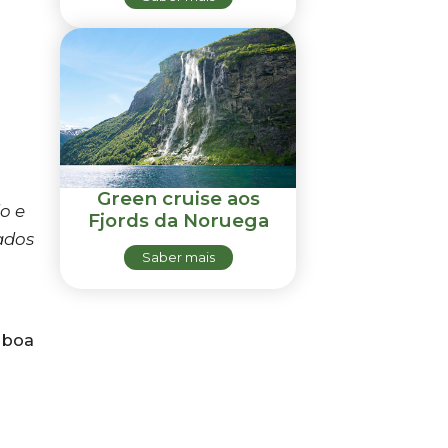
Green cruise aos
o e
Fjords da Noruega
ados
Saber mais
 boa