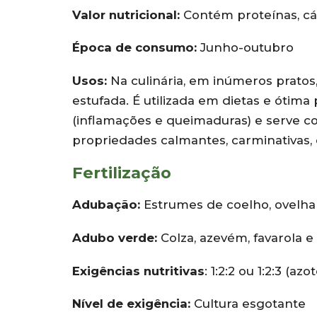
Valor nutricional:
Contém proteínas, cálc
Época de consumo:
Junho-outubro
Usos:
Na culinária, em inúmeros pratos,
estufada. É utilizada em dietas e ótima p
(inflamações e queimaduras) e serve c
propriedades calmantes, carminativas, d
Fertilização
Adubação:
Estrumes de coelho, ovelh
Adubo verde:
Colza, azevém, favarola e
Exigências nutritivas
: 1:2:2 ou 1:2:3 (a
Nível de exigência:
Cultura esgotante