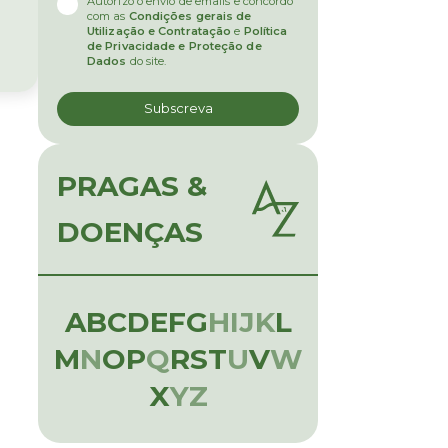
Autorizo o envio de emails e concordo
com as
Condições gerais de
Utilização e Contratação
e
Política
de Privacidade e Proteção de
Dados
do site.
PRAGAS &
DOENÇAS
A
B
C
D
E
F
G
H
I
J
K
L
M
N
O
P
Q
R
S
T
U
V
W
X
Y
Z