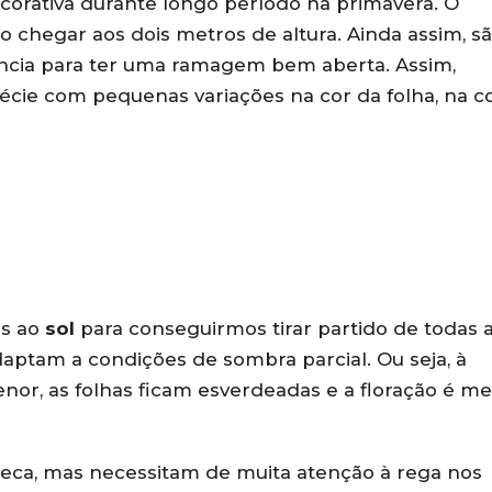
corativa durante longo período na primavera. O
 chegar aos dois metros de altura. Ainda assim, s
ncia para ter uma ramagem bem aberta. Assim,
pécie com pequenas variações na cor da folha, na c
os ao
sol
para conseguirmos tirar partido de todas 
aptam a condições de sombra parcial. Ou seja, à
or, as folhas ficam esverdeadas e a floração é m
seca, mas necessitam de muita atenção à rega nos