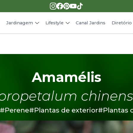
Pragas e doenças
Receitas
Paisagismo
Animais
s
Jardinagem
Lifestyle
Canal Jardins
Diretóri
Amamélis
oropetalum chinens
#Perene
#Plantas de exterior
#Plantas 