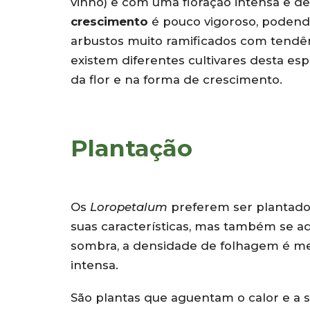
vinho) e com uma floração intensa e de
crescimento
é pouco vigoroso, podendo
arbustos muito ramificados com tendê
existem diferentes cultivares desta es
da flor e na forma de crescimento.
Plantação
Os
Loropetalum
preferem ser plantad
suas características, mas também se ad
sombra, a densidade de folhagem é men
intensa.
São plantas que aguentam o calor e a 