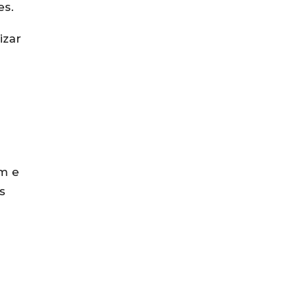
es.
izar
em e
s