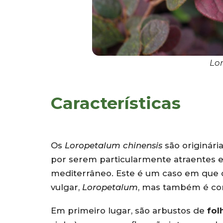
Lo
Características
Os
Loropetalum
chinensis
são originári
por serem particularmente atraentes 
mediterrâneo. Este é um caso em qu
vulgar,
Loropetalum
, mas também é con
Em primeiro lugar, são arbustos de
fol