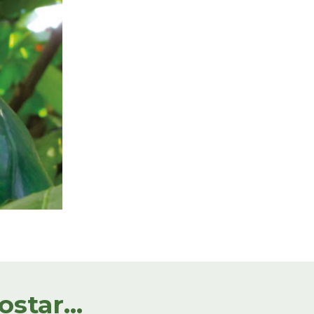
tar...