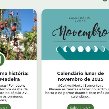
ma história:
Calendário lunar de
-Madeira
novembro de 2025
eras
#Folhagens
#Cultivo
#Horta
#Sementeira
démica da ilha da
Planeie as tarefas a fazer no jardim,
nte no século XV,
horta e no pomar durante este mês c
 os primeiros
calendário...
es,...
ais
Saber mais