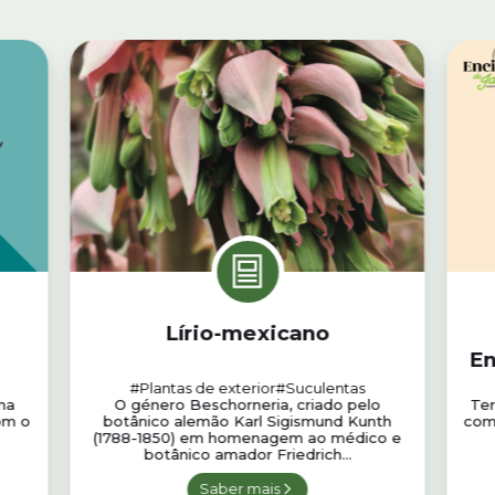
Lírio-mexicano
En
#Plantas de exterior
#Suculentas
 na
O género Beschorneria, criado pelo
Ter
om o
botânico alemão Karl Sigismund Kunth
comb
(1788-1850) em homenagem ao médico e
botânico amador Friedrich...
Saber mais