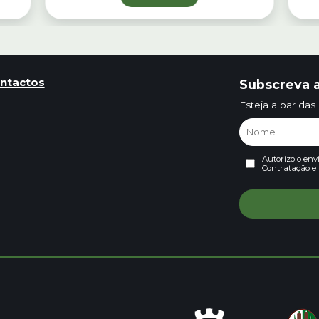
ntactos
Subscreva a
Esteja a par das
Autorizo o env
Contratação
e