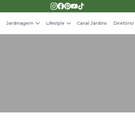
Pragas e doenças
Receitas
Paisagismo
Animais
s
Jardinagem
Lifestyle
Canal Jardins
Diretóri