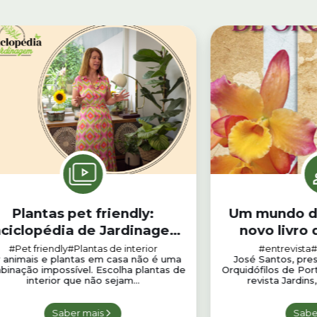
Plantas pet friendly:
Um mundo de
ciclopédia de Jardinagem
novo livro
#32
Sa
#Pet friendly
#Plantas de interior
#entrevista
#
 animais e plantas em casa não é uma
José Santos, pre
inação impossível. Escolha plantas de
Orquidófilos de Port
interior que não sejam...
revista Jardins
Saber mais
Sabe