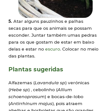
5.
Atar alguns pauzinhos e palhas
secas para que os animais se possam
esconder. Juntar também umas pedras
para os que gostam de estar em baixo
delas e estar no
escuro
. Colocar no meio
das plantas.
Plantas sugeridas
Alfazemas (
Lavandula sp
) verónicas
(
Hebe sp
) , cebolinho (
Allium
schoenoprasum
) e bocas-de-lobo
(
Antirrhinum majus
), pois atraem
abelhas e borboletas que são grandes