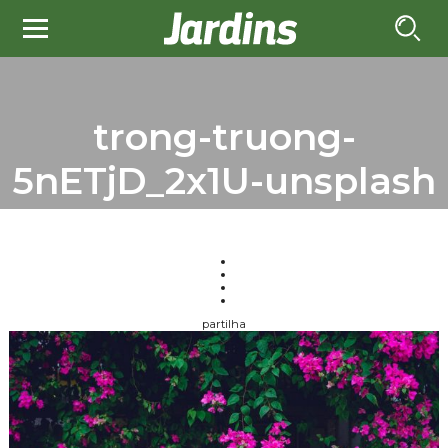
trong-truong-
5nETjD_2x1U-unsplash
partilha