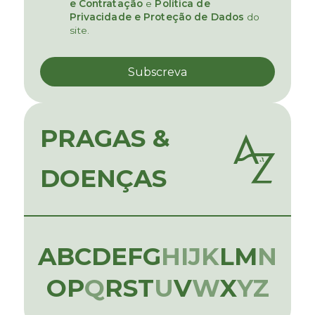
e Contratação
e
Política de
Privacidade e Proteção de Dados
do
site.
PRAGAS &
DOENÇAS
A
B
C
D
E
F
G
H
I
J
K
L
M
N
O
P
Q
R
S
T
U
V
W
X
Y
Z