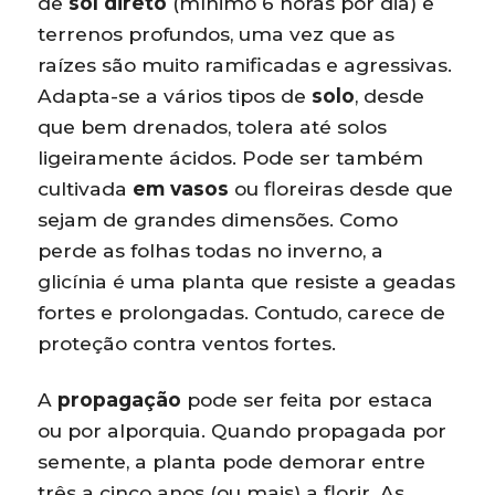
de
sol direto
(mínimo 6 horas por dia) e
terrenos profundos, uma vez que as
raízes são muito ramificadas e agressivas.
Adapta-se a vários tipos de
solo
, desde
que bem drenados, tolera até solos
ligeiramente ácidos. Pode ser também
cultivada
em vasos
ou floreiras desde que
sejam de grandes dimensões. Como
perde as folhas todas no inverno, a
glicínia é uma planta que resiste a geadas
fortes e prolongadas. Contudo, carece de
proteção contra ventos fortes.
A
propagação
pode ser feita por estaca
ou por alporquia. Quando propagada por
semente, a planta pode demorar entre
três a cinco anos (ou mais) a florir. As