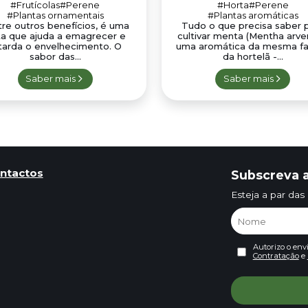
#Frutícolas
#Perene
#Horta
#Perene
#Plantas ornamentais
#Plantas aromáticas
re outros benefícios, é uma
Tudo o que precisa saber 
ta que ajuda a emagrecer e
cultivar menta (Mentha arven
tarda o envelhecimento. O
uma aromática da mesma fa
sabor das...
da hortelã -...
Saber mais
Saber mais
ntactos
Subscreva a
Esteja a par das
Autorizo o env
Contratação
e