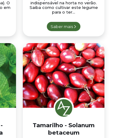
a). O
indispensável na horta no verão.
co em
Saiba como cultivar este legume
para o ter...
Saber mais
-
Tamarilho - Solanum
a
betaceum