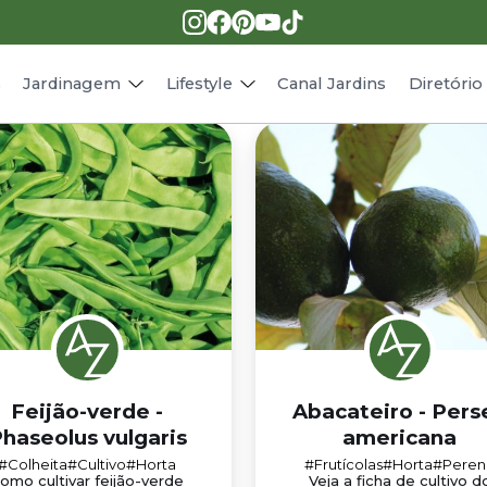
Pragas e doenças
Receitas
Paisagismo
Animais
s
Jardinagem
Lifestyle
Canal Jardins
Diretóri
Feijão-verde -
Abacateiro - Pers
haseolus vulgaris
americana
#Colheita
#Cultivo
#Horta
#Frutícolas
#Horta
#Peren
omo cultivar feijão-verde
Veja a ficha de cultivo d