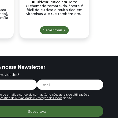
#Cultivo
#Frutícolas
#Horta
O chamado tomate-da-árvore é
para
fácil de cultivar e muito rico em
sis),
vitaminas A e C e também em...
mília
Saber mais
 nossa Newsletter
 novidades!
io de emails e concordo com as
Condições gerais de Utilização e
Política de Privacidade e Proteção de Dados
do site.