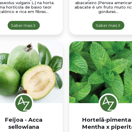
aseolus vulgaris L.) na horta.
abacateiro (Persea american
a hortícola de baixo teor
abacate é um fruto muito ri
calórico e rica em fibras...
gorduras...
Saber mais
Saber mais
Feijoa - Acca
Hortelã-pimenta 
sellowiana
Mentha x piperit