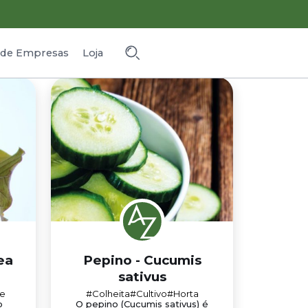
o de Empresas
Loja
ea
Pepino - Cucumis
sativus
e
#Colheita
#Cultivo
#Horta
o
O pepino (Cucumis sativus) é