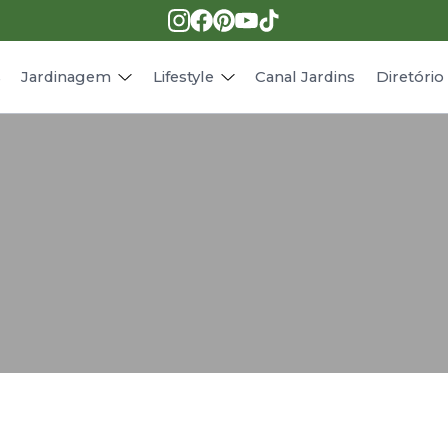
Pragas e doenças
Receitas
Paisagismo
Animais
s
Jardinagem
Lifestyle
Canal Jardins
Diretóri