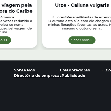
 viagem pela
Urze - Calluna vulgaris
lora do Caribe
a América
#Flores
#Perene
#Plantas de exterio
as vezes reduzido a
O outono está aí e com ele chegam 
evelou-se numa
minhas florações favoritas: as urzes. 
quecível viagem de
imagino o outono sem...
 um...
ais
Saber mais
Sobre Nós
Colaboradores
Co
Directório de empresas
Publicidade