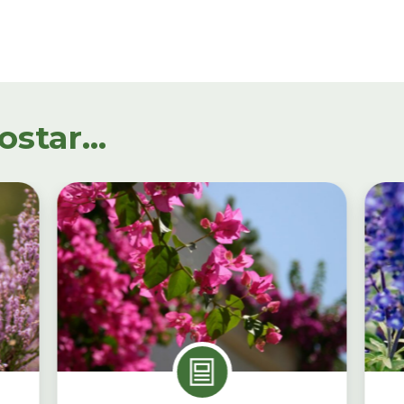
tar...