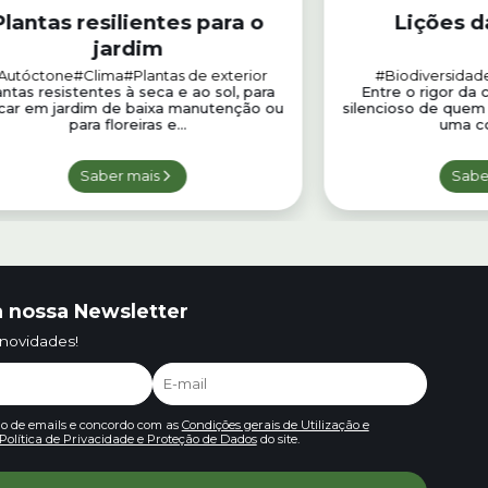
Plantas resilientes para o
Lições d
jardim
Autóctone
#Clima
#Plantas de exterior
#Biodiversidad
antas resistentes à seca e ao sol, para
Entre o rigor da 
icar em jardim de baixa manutenção ou
silencioso de quem 
para floreiras e...
uma co
Saber mais
Sabe
 nossa Newsletter
 novidades!
io de emails e concordo com as
Condições gerais de Utilização e
Política de Privacidade e Proteção de Dados
do site.