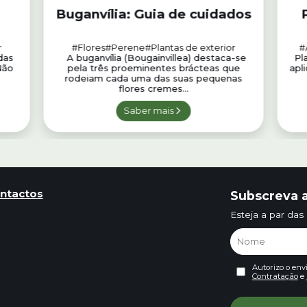
Buganvília: Guia de cuidados
r
#Flores
#Perene
#Plantas de exterior
#
das
A buganvília (Bougainvillea) destaca-se
Pl
Não
pela três proeminentes brácteas que
apl
rodeiam cada uma das suas pequenas
flores cremes...
Saber mais
ntactos
Subscreva a
Esteja a par das
Autorizo o env
Contratação
e