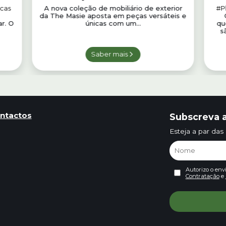
exterior
icas
A nova coleção de mobiliário de exterior
#P
da The Masie aposta em peças versáteis e
O
r. O
únicas com um...
qu
s
Saber mais
ntactos
Subscreva a
Esteja a par das
Autorizo o env
Contratação
e