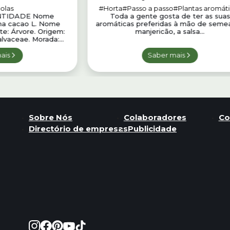
Coentros: Como Cuidar
olas
#Horta
#Passo a passo
#Plantas aromát
NTIDADE Nome
Toda a gente gosta de ter as suas
oma cacao L. Nome
aromáticas preferidas à mão de semea
te: Árvore. Origem:
manjericão, a salsa...
alvaceae. Morada:...
ais
Saber mais
Sobre Nós
Colaboradores
Co
Directório de empresas
Publicidade