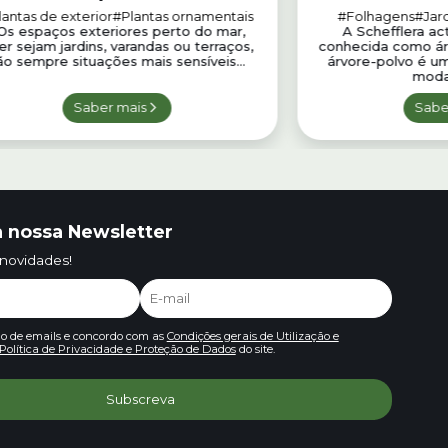
lantas de exterior
#Plantas ornamentais
#Folhagens
#Jard
s espaços exteriores perto do mar,
A Schefflera ac
er sejam jardins, varandas ou terraços,
conhecida como ár
ão sempre situações mais sensíveis...
árvore-polvo é um
moda 
Saber mais
Sabe
 nossa Newsletter
 novidades!
io de emails e concordo com as
Condições gerais de Utilização e
Política de Privacidade e Proteção de Dados
do site.