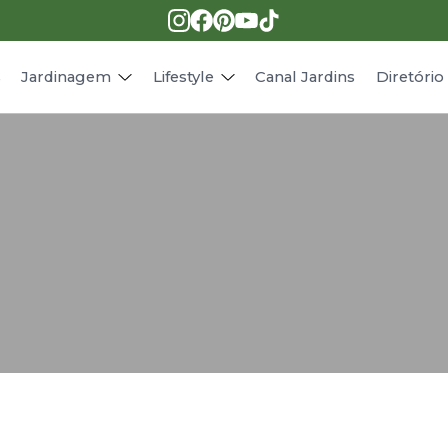
Pragas e doenças
Receitas
Paisagismo
Animais
s
Jardinagem
Lifestyle
Canal Jardins
Diretóri