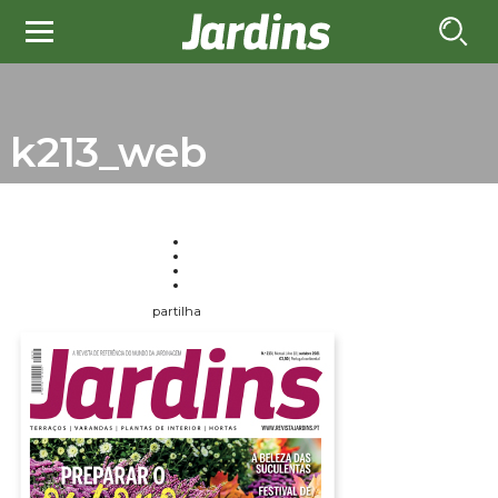
k213_web
partilha