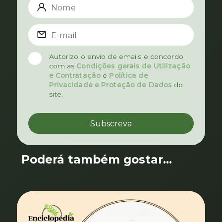
Autorizo o envio de emails e concordo
com as
Condições gerais de Utilização
e Contratação
e
Política de
Privacidade e Proteção de Dados
do
site.
Poderá também gostar...