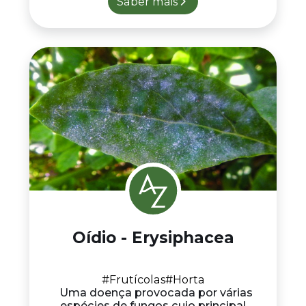
Saber mais
Oídio - Erysiphacea
#Frutícolas
#Horta
Uma doença provocada por várias
espécies de fungos cujo principal