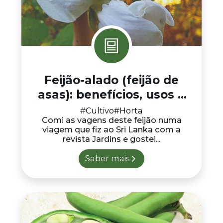
Feijão-alado (feijão de
asas): benefícios, usos e
cultivo
#Cultivo
#Horta
Comi as vagens deste feijão numa
viagem que fiz ao Sri Lanka com a
revista Jardins e gostei...
Saber mais