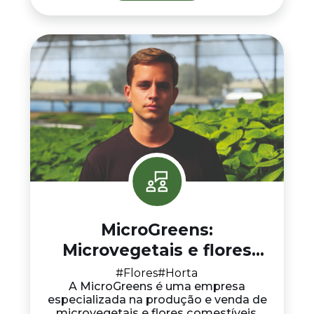
MicroGreens:
Microvegetais e flores
comestíveis
#Flores
#Horta
A MicroGreens é uma empresa
especializada na produção e venda de
microvegetais e flores comestíveis,