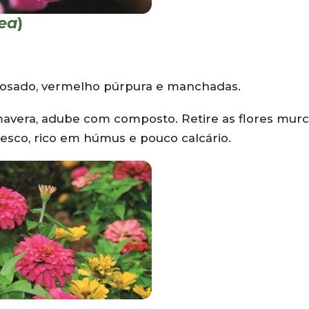
rea
)
osado, vermelho púrpura e manchadas.
avera, adube com composto. Retire as flores mur
resco, rico em húmus e pouco calcário.