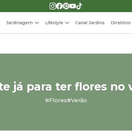
Pragas e doenças
Receitas
Paisagismo
Animais
s
Jardinagem
Lifestyle
Canal Jardins
Diretóri
te já para ter flores no 
#Flores
#Verão