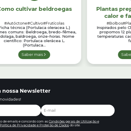
omo cultivar beldroegas
Plantas pre
calor e f
#Autóctone
#Cultivo
#Frutícolas
#Bolbos
#Pla
Ficha técnica (Portulaca oleracea L.)
Inspirados pelo 
es comuns: Beldroega, bredo-fêmea,
propomos 12 pl
rdolaga, baldroega, onze-horas. Nome
temperaturas cad
cientíﬁco: Portulaca olerácea L.
f
(Portulaca...
Saber mais
Sabe
 nossa Newsletter
 novidades!
io de emails e concordo com as
Condições gerais de Utilização e
Política de Privacidade e Proteção de Dados
do site.