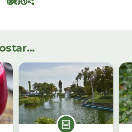
tar...