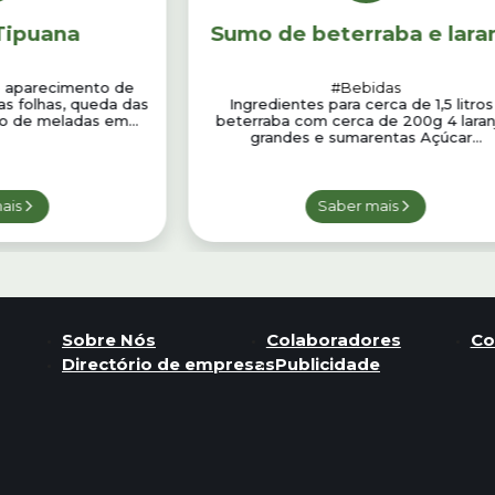
-Tipuana
Sumo de beterraba e lara
o aparecimento de
#Bebidas
as folhas, queda das
Ingredientes para cerca de 1,5 litros
o de meladas em...
beterraba com cerca de 200g 4 laran
grandes e sumarentas Açúcar...
ais
Saber mais
Sobre Nós
Colaboradores
Co
Directório de empresas
Publicidade