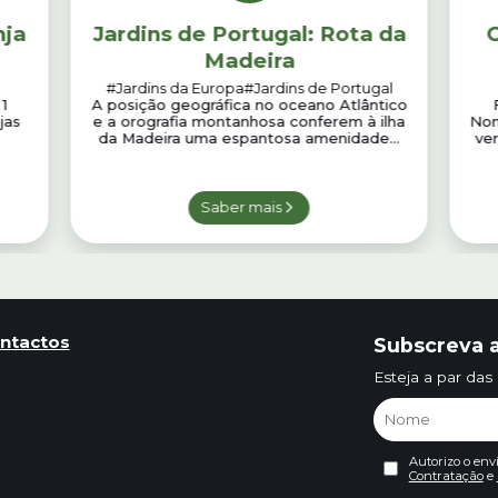
nja
Jardins de Portugal: Rota da
C
Madeira
#Jardins da Europa
#Jardins de Portugal
 1
A posição geográfica no oceano Atlântico
jas
e a orografia montanhosa conferem à ilha
Nom
da Madeira uma espantosa amenidade...
ve
Saber mais
ntactos
Subscreva a
Esteja a par das
Autorizo o env
Contratação
e