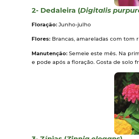
2- Dedaleira (
Digitalis purpu
Floração:
Junho-julho
Flores:
Brancas, amareladas com tom r
Manutenção:
Semeie este mês. Na prim
e pode após a floração. Gosta de solo f
3- Zínias (
Zinnia elegans
)