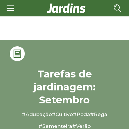
Tarefas de
jardinagem:
Setembro
#Adubação
#Cultivo
#Poda
#Rega
#Sementeira
#Verão