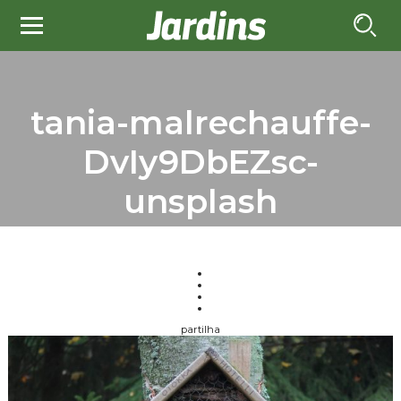
tania-malrechauffe-
DvIy9DbEZsc-
unsplash
partilha