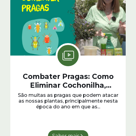
Combater Pragas: Como
Eliminar Cochonilha,
Pulgões, Aranhiço
São muitas as pragas que podem atacar
as nossas plantas, principalmente nesta
Vermelho e Mosquinha
época do ano em que as...
Branca
Saber mais