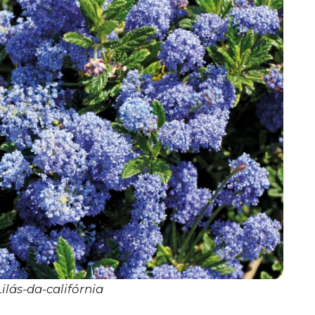
Lilás-da-califórnia