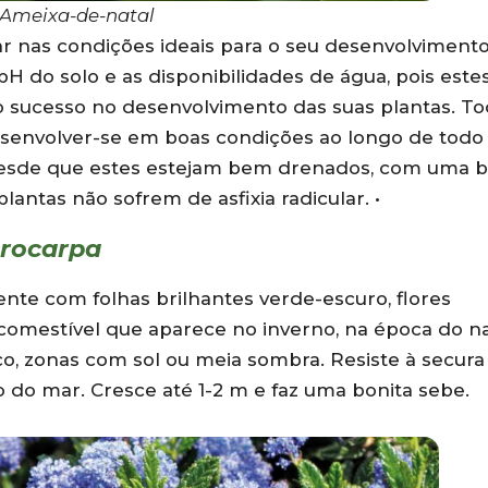
Ameixa-de-natal
tar nas condições ideais para o seu desenvolvimento
pH do solo e as disponibilidades de água, pois este
 o sucesso no desenvolvimento das suas plantas. T
senvolver-se em boas condições ao longo de todo
desde que estes estejam bem drenados, com uma 
lantas não sofrem de asfixia radicular. •
crocarpa
ente com folhas brilhantes verde-escuro, flores
comestível que aparece no inverno, na época do na
co, zonas com sol ou meia sombra. Resiste à secura
o do mar. Cresce até 1-2 m e faz uma bonita sebe.