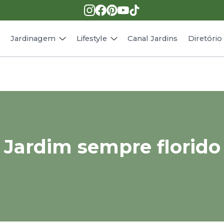
Pragas e doenças
Receitas
Paisagismo
Animais
s
Jardinagem
Lifestyle
Canal Jardins
Diretóri
Jardim sempre florido