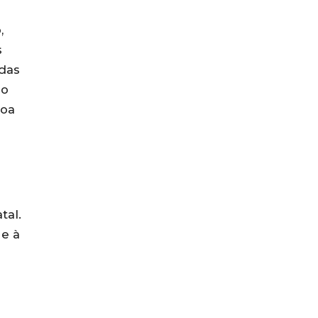
,
s
odas
 o
boa
tal.
 e à