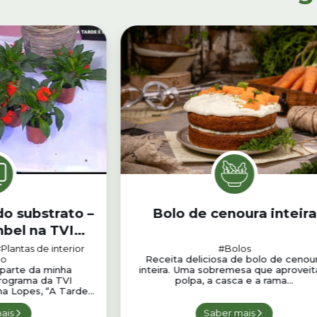
do substrato –
Bolo de cenoura inteira
bel na TVI
e 2)
Plantas de interior
#Bolos
lo
Receita deliciosa de bolo de cenou
 parte da minha
inteira. Uma sobremesa que aproveit
programa da TVI
polpa, a casca e a rama...
a Lopes, “A Tarde...
ais
Saber mais