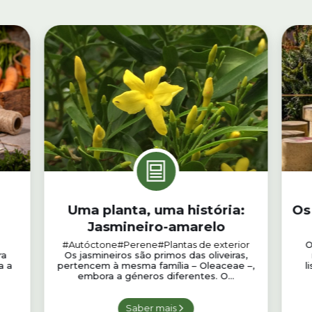
Uma planta, uma história:
Os
Jasmineiro-amarelo
#Autóctone
#Perene
#Plantas de exterior
O 
ra
Os jasmineiros são primos das oliveiras,
a a
pertencem à mesma família – Oleaceae –,
l
embora a géneros diferentes. O...
Saber mais