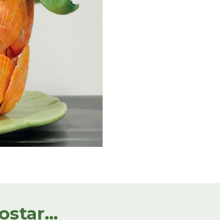
tar...