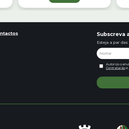
ntactos
Subscreva a
Esteja a par das
Autorizo o env
Contratação
e