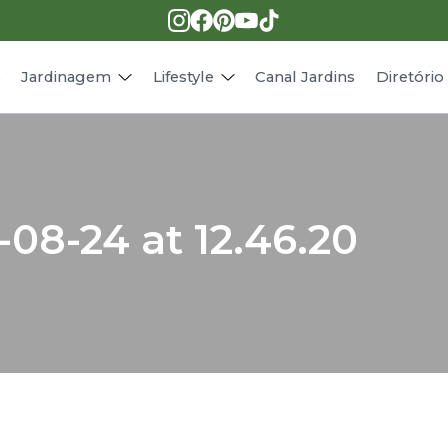
Pragas e doenças
Receitas
Paisagismo
Animais
s
Jardinagem
Lifestyle
Canal Jardins
Diretóri
08-24 at 12.46.20