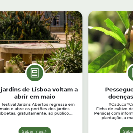
 jardins de Lisboa voltam a
Pesseguei
abrir em maio
doenças 
festival Jardins Abertos regressa em
#Caduca
#Cu
maio e abre os portões dos jardins
Ficha de cultivo d
isboetas, gratuitamente, ao público....
Persica) com inform
plantação, a ma
Saber mais
Sabe