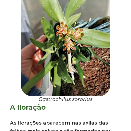
Gastrochilus sororius
A ﬂoração
As florações aparecem nas axilas das
folhas mais baixas e são formadas por