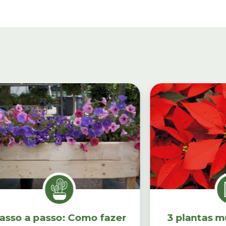
asso a passo: Como fazer
3 plantas m