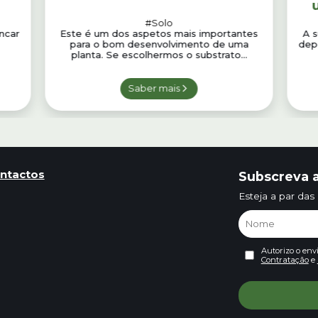
#Solo
ncar
Este é um dos aspetos mais importantes
A s
para o bom desenvolvimento de uma
dep
planta. Se escolhermos o substrato...
Saber mais
ntactos
Subscreva a
Esteja a par das
Autorizo o env
Contratação
e