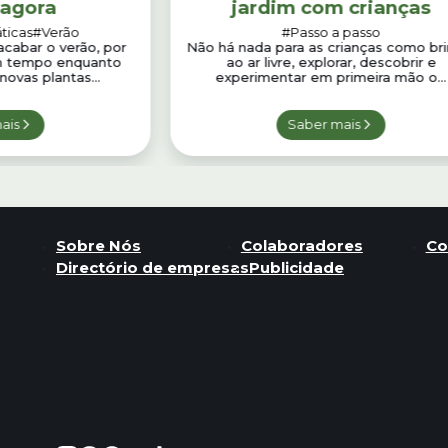
 agora
jardim com crianças
ticas
#Verão
#Passo a passo
acabar o verão, por
Não há nada para as crianças como bri
om tempo enquanto
ao ar livre, explorar, descobrir e
ovas plantas...
experimentar em primeira mão o...
ais
Saber mais
Sobre Nós
Colaboradores
Co
Directório de empresas
Publicidade