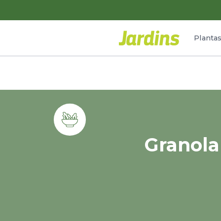
Planta
Granol