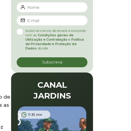
Autorizo o envio de emails e concordo
com as
Condições gerais de
Utilização e Contratação
e
Política
de Privacidade e Proteção de
Dados
do site.
CANAL
JARDINS
o de
s as
11:35 min
ez