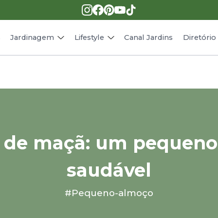
Pragas e doenças
Receitas
Paisagismo
Animais
s
Jardinagem
Lifestyle
Canal Jardins
Diretóri
a de maçã: um pequeno
saudável
#Pequeno-almoço