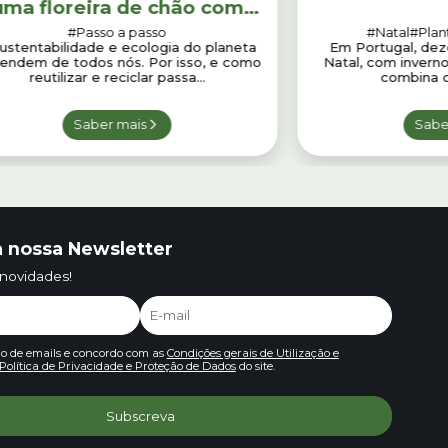
uma floreira de chão com
paletes
#Passo a passo
#Natal
#Plan
ustentabilidade e ecologia do planeta
Em Portugal, de
endem de todos nós. Por isso, e como
Natal, com inverno
reutilizar e reciclar passa...
combina c
Saber mais
Sabe
 nossa Newsletter
 novidades!
io de emails e concordo com as
Condições gerais de Utilização e
Política de Privacidade e Proteção de Dados
do site.