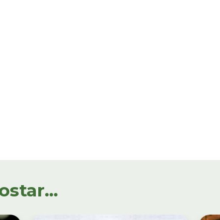
tar...