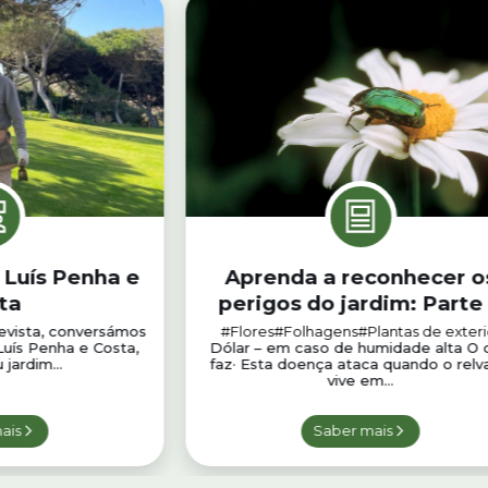
 Luís Penha e
Aprenda a reconhecer o
ta
perigos do jardim: Parte 
evista, conversámos
#Flores
#Folhagens
#Plantas de exteri
Luís Penha e Costa,
Dólar – em caso de humidade alta O 
jardim...
faz· Esta doença ataca quando o rel
vive em...
ais
Saber mais