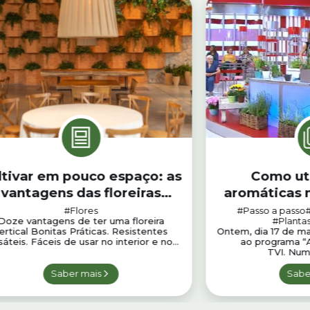
ltivar em pouco espaço: as
Como uti
vantagens das floreiras
aromáticas n
verticais
da
#Flores
#Passo a passo
Doze vantagens de ter uma floreira
#Plantas
ertical Bonitas Práticas. Resistentes
Ontem, dia 17 de ma
sáteis. Fáceis de usar no interior e no...
ao programa “A
TVI. Numa
Saber mais
Sabe