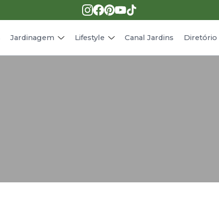
Pragas e doenças
Receitas
Paisagismo
Animais
s
Jardinagem
Lifestyle
Canal Jardins
Diretóri