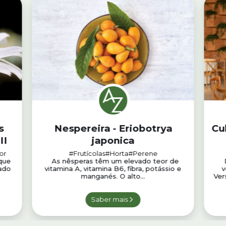
s
Nespereira - Eriobotrya
Cu
II
japonica
or
#Frutícolas
#Horta
#Perene
que
As nêsperas têm um elevado teor de
vado
vitamina A, vitamina B6, fibra, potássio e
v
manganés. O alto...
Ver
Saber mais