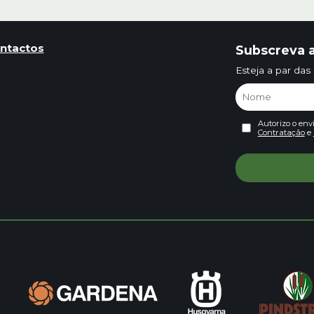
ntactos
Subscreva a
Esteja a par das
Autorizo o env
Contratação
e