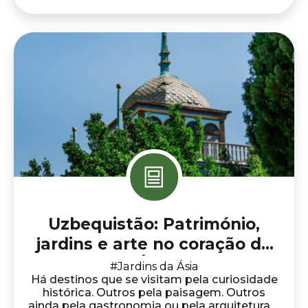
Uzbequistão: Património,
jardins e arte no coração da
Ásia
#Jardins da Ásia
Há destinos que se visitam pela curiosidade
histórica. Outros pela paisagem. Outros
ainda pela gastronomia ou pela arquitetura….
Saber mais