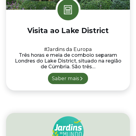
de Cúmbria. São três…
Saber mais
Descubra
as nossas
VIAGENS
Ver mais