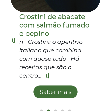
Durante algumas
legumes caseiro para
símbolo da primavera,
da…
semanas do ano parece
substituir os de compra,
da beleza da Natureza…
Crostini de abacate
impossível
nada saudáveis.
Saber mais
com salmão fumado
acompanhar…
e pepino
Saber mais
Saber mais
n Crostini: o aperitivo
Saber mais
italiano que combina
com quase tudo Há
receitas que são o
centro…
#Viagens Jardins
#Jardins de Portugal
Saber mais
#Biodiversidade
#Sustentabilidade