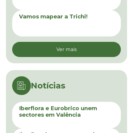
Notícias
Iberflora e Eurobrico unem
sectores em Valência
23 de Julho de 2026
Iberflora lança concurso de
paisagismo
16 de Julho de 2026
Vamos mapear a Trichi, a
campanha para monitorizar o
inseto que controla a invasão
das acácias
18 de Junho de 2026