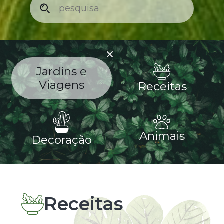
Jardins e
Viagens
Receitas
Animais
Decoração
Entrevista
Receitas
Receitas
Receitas
Decoração