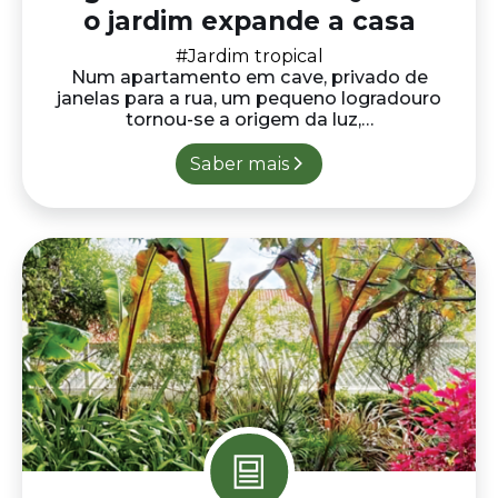
Terraço lisboeta: Entre o
balanço e a leveza
Neste espaço com exposição privilegiada a
sul, o paisagismo transforma-se num
exercício de equilíbrio entre técnica e
emoção….
Saber mais