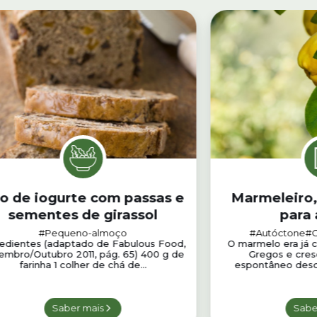
o de iogurte com passas e
Marmeleiro, 
sementes de girassol
para 
#Pequeno-almoço
#Autóctone
#
redientes (adaptado de Fabulous Food,
O marmelo era já 
embro/Outubro 2011, pág. 65) 400 g de
Gregos e cres
farinha 1 colher de chá de...
espontâneo desde
Saber mais
Sabe