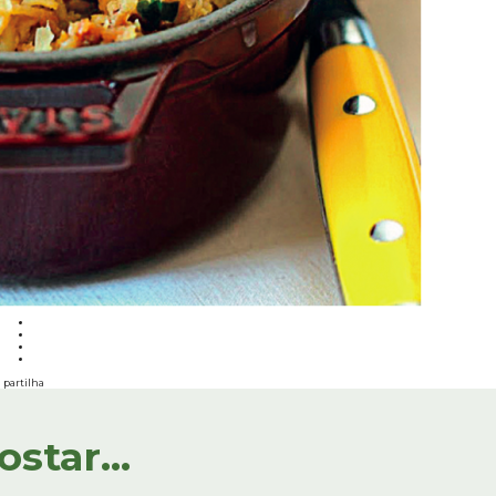
partilha
tar...