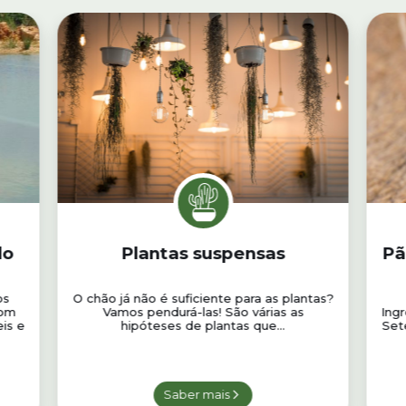
do
Plantas suspensas
Pã
os
O chão já não é suficiente para as plantas?
com
Vamos pendurá-las! São várias as
Ing
is e
hipóteses de plantas que...
Set
Saber mais