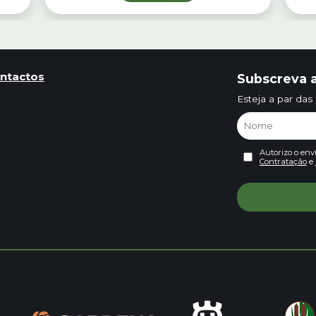
ntactos
Subscreva a
Esteja a par das
Autorizo o env
Contratação
e