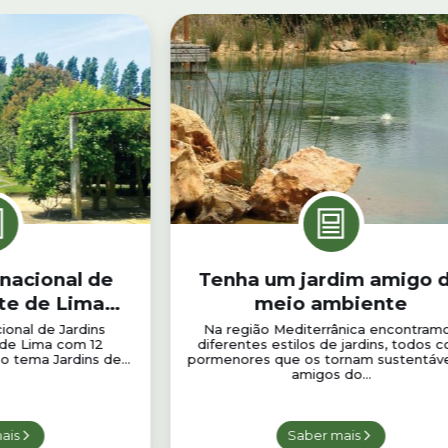
rnacional de
Tenha um jardim amigo 
nte de Lima
meio ambiente
 jardim
ional de Jardins
Na região Mediterrânica encontram
 de Lima com 12
diferentes estilos de jardins, todos 
o tema Jardins de...
pormenores que os tornam sustentáve
amigos do...
ais
Saber mais