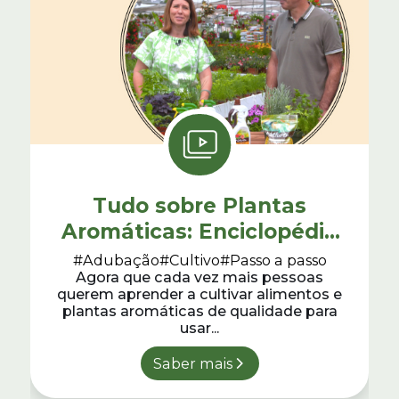
Tudo sobre Plantas
Aromáticas: Enciclopédia
de Jardinagem #6
#Adubação
#Cultivo
#Passo a passo
Agora que cada vez mais pessoas
querem aprender a cultivar alimentos e
plantas aromáticas de qualidade para
usar...
Saber mais